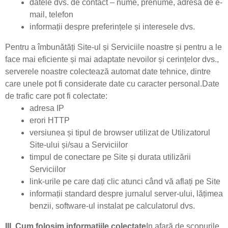
datele dvs. de contact – nume, prenume, adresă de e-
mail, telefon
informații despre preferințele și interesele dvs.
Pentru a îmbunătăți Site-ul și Serviciile noastre și pentru a le
face mai eficiente și mai adaptate nevoilor și cerințelor dvs.,
serverele noastre colectează automat date tehnice, dintre
care unele pot fi considerate date cu caracter personal.Date
de trafic care pot fi colectate:
adresa IP
erori HTTP
versiunea și tipul de browser utilizat de Utilizatorul
Site-ului și/sau a Serviciilor
timpul de conectare pe Site și durata utilizării
Serviciilor
link-urile pe care dați clic atunci când vă aflați pe Site
informații standard despre jurnalul server-ului, lățimea
benzii, software-ul instalat pe calculatorul dvs.
III. Cum folosim informațiile colectate
In afară de scopurile