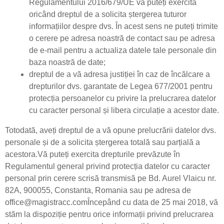
Regulamentului 2016/679/UE vă puteți exercita
oricând dreptul de a solicita ștergerea tuturor
informațiilor despre dvs. În acest sens ne puteți trimite
o cerere pe adresa noastră de contact sau pe adresa
de e-mail pentru a actualiza datele tale personale din
baza noastră de date;
dreptul de a vă adresa justiției în caz de încălcare a
drepturilor dvs. garantate de Legea 677/2001 pentru
protecția persoanelor cu privire la prelucrarea datelor
cu caracter personal și libera circulație a acestor date.
Totodată, aveți dreptul de a vă opune prelucrării datelor dvs.
personale și de a solicita ștergerea totală sau parțială a
acestora.Vă puteți exercita drepturile prevăzute în
Regulamentul general privind protecția datelor cu caracter
personal prin cerere scrisă transmisă pe Bd. Aurel Vlaicu nr.
82A, 900055, Constanta, Romania sau pe adresa de
office@magistracc.comÎncepând cu data de 25 mai 2018, vă
stăm la dispoziție pentru orice informații privind prelucrarea