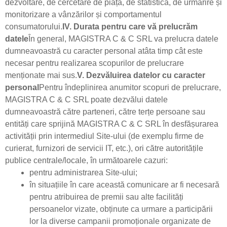
dezvoltare, de cercetare de piață, de statistică, de urmărire și
monitorizare a vânzărilor și comportamentul
consumatorului.
IV. Durata pentru care vă prelucrăm
datele
În general, MAGISTRA C & C SRL va prelucra datele
dumneavoastră cu caracter personal atâta timp cât este
necesar pentru realizarea scopurilor de prelucrare
menționate mai sus.
V. Dezvăluirea datelor cu caracter
personal
Pentru îndeplinirea anumitor scopuri de prelucrare,
MAGISTRA C & C SRL poate dezvălui datele
dumneavoastră către parteneri, către terțe persoane sau
entități care sprijină MAGISTRA C & C SRL în desfășurarea
activității prin intermediul Site-ului (de exemplu firme de
curierat, furnizori de servicii IT, etc.), ori către autoritățile
publice centrale/locale, în următoarele cazuri:
pentru administrarea Site-ului;
în situațiile în care această comunicare ar fi necesară
pentru atribuirea de premii sau alte facilități
persoanelor vizate, obținute ca urmare a participării
lor la diverse campanii promoționale organizate de