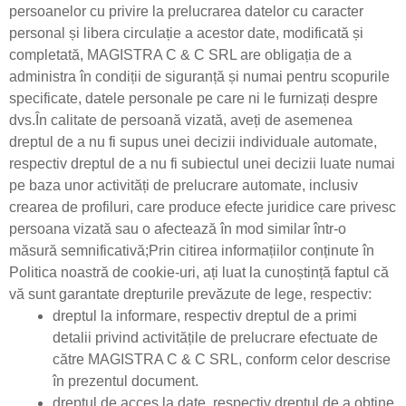
persoanelor cu privire la prelucrarea datelor cu caracter
personal și libera circulație a acestor date, modificată și
completată, MAGISTRA C & C SRL are obligația de a
administra în condiții de siguranță și numai pentru scopurile
specificate, datele personale pe care ni le furnizați despre
dvs.În calitate de persoană vizată, aveți de asemenea
dreptul de a nu fi supus unei decizii individuale automate,
respectiv dreptul de a nu fi subiectul unei decizii luate numai
pe baza unor activități de prelucrare automate, inclusiv
crearea de profiluri, care produce efecte juridice care privesc
persoana vizată sau o afectează în mod similar într-o
măsură semnificativă;Prin citirea informațiilor conținute în
Politica noastră de cookie-uri, ați luat la cunoștință faptul că
vă sunt garantate drepturile prevăzute de lege, respectiv:
dreptul la informare, respectiv dreptul de a primi
detalii privind activitățile de prelucrare efectuate de
către MAGISTRA C & C SRL, conform celor descrise
în prezentul document.
dreptul de acces la date, respectiv dreptul de a obține